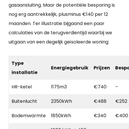
gasaansluiting. Maar de potentiële besparing is
nog erg aantrekkelijk, plusminus €140 per 12
maanden. Ter illustratie bijgaand een paar
calculaties van de terugverdientijd waarbij we
uitgaan van een degelijk geïsoleerde woning:
Type
Energiegebruik
Prijzen
Besp
installatie
HR-ketel
1175m3
€740
–
Buitenlucht
2350kWh
€488
€252
Bodemwarmte
1850kWh
€340
€400