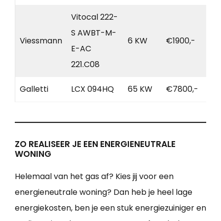
Vitocal 222-
S AWBT-M-
Viessmann
6 KW
€1900,-
E-AC
221.C08
Galletti
LCX 094HQ
65 KW
€7800,-
ZO REALISEER JE EEN ENERGIENEUTRALE
WONING
Helemaal van het gas af? Kies jij voor een
energieneutrale woning? Dan heb je heel lage
energiekosten, ben je een stuk energiezuiniger en