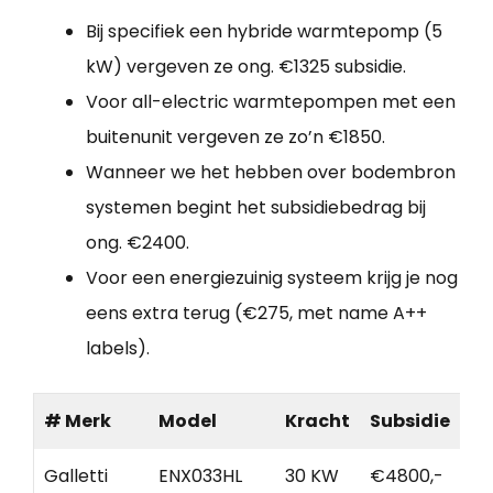
Bij specifiek een hybride warmtepomp (5
kW) vergeven ze ong. €1325 subsidie.
Voor all-electric warmtepompen met een
buitenunit vergeven ze zo’n €1850.
Wanneer we het hebben over bodembron
systemen begint het subsidiebedrag bij
ong. €2400.
Voor een energiezuinig systeem krijg je nog
eens extra terug (€275, met name A++
labels).
# Merk
Model
Kracht
Subsidie
Galletti
ENX033HL
30 KW
€4800,-