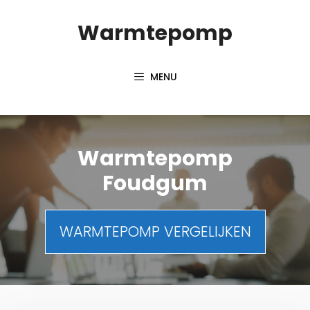
Spring
Warmtepomp
naar
inhoud
MENU
Warmtepomp
Foudgum
WARMTEPOMP VERGELIJKEN