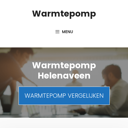
Spring
Warmtepomp
naar
inhoud
MENU
Warmtepomp
Helenaveen
WARMTEPOMP VERGELIJKEN