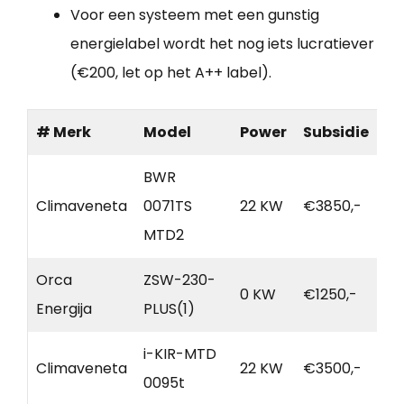
Voor een systeem met een gunstig
energielabel wordt het nog iets lucratiever
(€200, let op het A++ label).
# Merk
Model
Power
Subsidie
BWR
Climaveneta
0071TS
22 KW
€3850,-
MTD2
Orca
ZSW-230-
0 KW
€1250,-
Energija
PLUS(1)
i-KIR-MTD
Climaveneta
22 KW
€3500,-
0095t