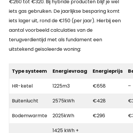
€260 tot €320. Bij hybride producten blijf je wel
iets gas gebruiken. De jaarlijkse besparing komt
iets lager uit, rond de €150 (per jaar). Hierbij een
aantal voorbeeld calculaties van de
terugverdientijd met als fundament een
uitstekend geïsoleerde woning:
Type systeem
Energievraag
Energieprijs
B
HR-ketel
1225m3
€658
–
Buitenlucht
2575kWh
€428
€
Bodemwarmte
2025kWh
€296
€
1425 kWh +