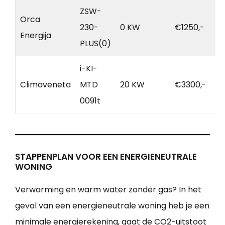
ZSW-
Orca
230-
0 KW
€1250,-
Energija
PLUS(0)
i-KI-
Climaveneta
MTD
20 KW
€3300,-
0091t
STAPPENPLAN VOOR EEN ENERGIENEUTRALE
WONING
Verwarming en warm water zonder gas? In het
geval van een energieneutrale woning heb je een
minimale energierekening, gaat de CO2-uitstoot