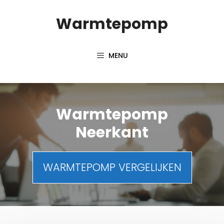
Spring
Warmtepomp
naar
inhoud
MENU
Warmtepomp
Neerkant
WARMTEPOMP VERGELIJKEN