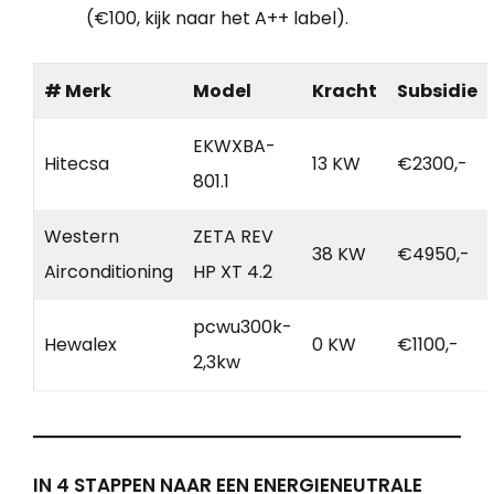
(€100, kijk naar het A++ label).
# Merk
Model
Kracht
Subsidie
EKWXBA-
Hitecsa
13 KW
€2300,-
801.1
Western
ZETA REV
38 KW
€4950,-
Airconditioning
HP XT 4.2
pcwu300k-
Hewalex
0 KW
€1100,-
2,3kw
IN 4 STAPPEN NAAR EEN ENERGIENEUTRALE