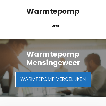
Spring
Warmtepomp
naar
inhoud
MENU
Warmtepomp
Mensingeweer
WARMTEPOMP VERGELIJKEN