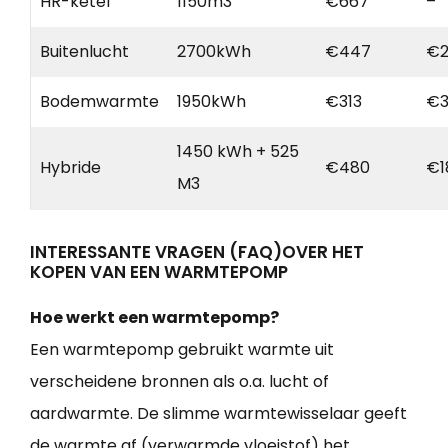
HR-ketel
1150m3
€667
–
Buitenlucht
2700kWh
€447
€2
Bodemwarmte
1950kWh
€313
€3
1450 kWh + 525
Hybride
€480
€1
M3
INTERESSANTE VRAGEN (FAQ)OVER HET
KOPEN VAN EEN WARMTEPOMP
Hoe werkt een warmtepomp?
Een warmtepomp gebruikt warmte uit
verscheidene bronnen als o.a. lucht of
aardwarmte. De slimme warmtewisselaar geeft
de warmte af (verwarmde vloeistof) het