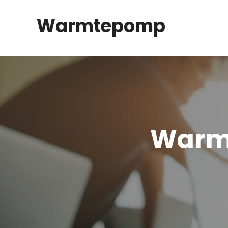
Spring
Warmtepomp
naar
inhoud
Warm