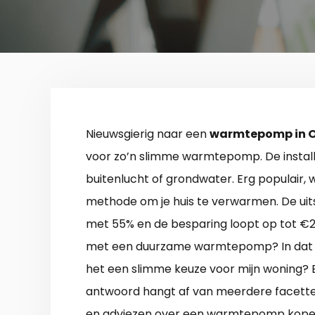
Nieuwsgierig naar een
warmtepomp in 
voor zo’n slimme warmtepomp. De install
buitenlucht of grondwater. Erg populair,
methode om je huis te verwarmen. De ui
met 55% en de besparing loopt op tot €24
met een duurzame warmtepomp? In dat gev
het een slimme keuze voor mijn woning? En
antwoord hangt af van meerdere facetten. A
en adviezen over een warmtepomp kope