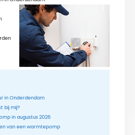
n
arden
eur in Onderdendam
bij mij?
omp in augustus 2026
sen van een warmtepomp