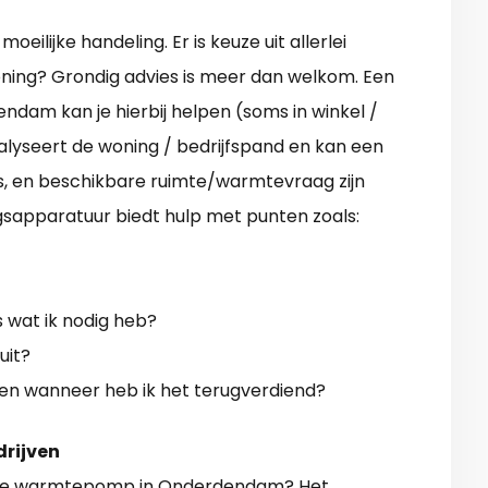
ilijke handeling. Er is keuze uit allerlei
oning? Grondig advies is meer dan welkom. Een
ndam kan je hierbij helpen (soms in winkel /
lyseert de woning / bedrijfspand en kan een
 is, en beschikbare ruimte/warmtevraag zijn
gsapparatuur biedt hulp met punten zoals:
 wat ik nodig heb?
uit?
 en wanneer heb ik het terugverdiend?
drijven
e warmtepomp in Onderdendam
? Het