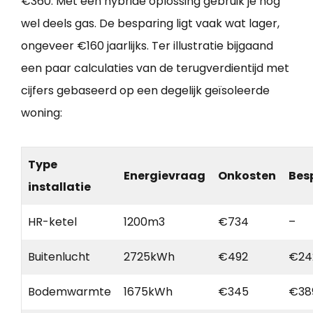
€360. Met een hybride oplossing gebruik je nog
wel deels gas. De besparing ligt vaak wat lager,
ongeveer €160 jaarlijks. Ter illustratie bijgaand
een paar calculaties van de terugverdientijd met
cijfers gebaseerd op een degelijk geïsoleerde
woning:
Type
Energievraag
Onkosten
Bes
installatie
HR-ketel
1200m3
€734
–
Buitenlucht
2725kWh
€492
€24
Bodemwarmte
1675kWh
€345
€38