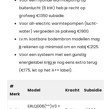
Voor een hybride warmtepomp op
buitenlucht (6 kW) heb je recht op
grofweg €1350 subsidie.
Voor all-electric warmtepompen (lucht-
water) vergoeden ze pakweg €1900.
I.v.m. kostbare bodembron modellen mag
jij rekenen op minimaal om en nabij €2125.
Voor een systeem met een gunstig
energielabel krijg je nog eens extra terug
(€175, let op het A++ label).
#
Model
Kracht
Subsidie
Merk
ERLQ006(**)V3 +