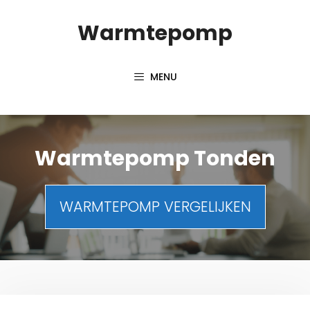
Spring
Warmtepomp
naar
inhoud
MENU
Warmtepomp Tonden
WARMTEPOMP VERGELIJKEN