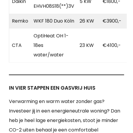
Daikin
5 KW
€1800,-
EHVH08S18(**)3V
Remko
WKF 180 Duo Köln
26 KW
€3900,-
OptiHeat OH 1-
CTA
18es
23 KW
€4100,-
water/water
IN VIER STAPPEN EEN GASVRIJ HUIS
Verwarming en warm water zonder gas?
Investeer jij in een energieneutrale woning? Dan
heb je heel lage energiekosten, stoot je minder
CO-2 uiten behaal je een comfortabel