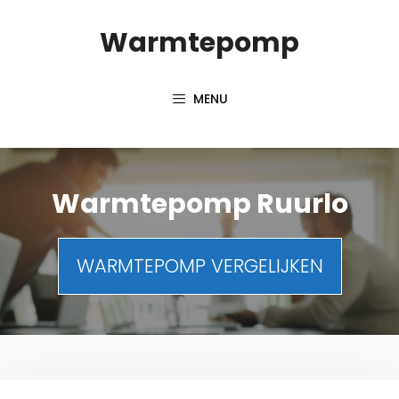
Spring
Warmtepomp
naar
inhoud
MENU
Warmtepomp Ruurlo
WARMTEPOMP VERGELIJKEN