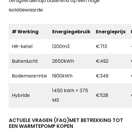
terugverdientijd baserend op een hoge
isolatiewaarde:
# Werking
Energiegebruik
Energieprijs
HR-ketel
1200m3
€713
Buitenlucht
2650kWh
€492
Bodemwarmte
1900kWh
€349
1450 kWh + 375
Hybride
€528
M3
ACTUELE VRAGEN (FAQ)MET BETREKKING TOT
EEN WARMTEPOMP KOPEN