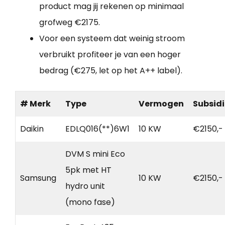
product mag jij rekenen op minimaal
grofweg €2175.
Voor een systeem dat weinig stroom
verbruikt profiteer je van een hoger
bedrag (€275, let op het A++ label).
# Merk
Type
Vermogen
Subsidi
Daikin
EDLQ016(**)6W1
10 KW
€2150,-
DVM S mini Eco
5pk met HT
Samsung
10 KW
€2150,-
hydro unit
(mono fase)