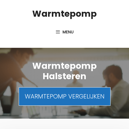
Spring
Warmtepomp
naar
inhoud
MENU
Warmtepomp
Halsteren
WARMTEPOMP VERGELIJKEN