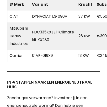
# Merk
Variant
Kracht
Subs
CIAT
DYNACIAT LG 090A
37 KW
€550
Mitsubishi
FDC335KXZE1+Climate
Heavy
26 KW
€390
kit KX280
Industries
Carrier
61AF-019X9
13 KW
€245
IN 4 STAPPEN NAAR EEN ENERGIENEUTRAAL
HUIS
Zonder gas verwarmen? Investeer jij in een
energieneutrale woning? Dan heb je een