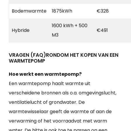
Bodemwarmte
1875kWh
€328
1600 kWh + 500
Hybride
€491
M3
VRAGEN (FAQ)RONDOM HET KOPEN VAN EEN
WARMTEPOMP
Hoe werkt een warmtepomp?
Een warmtepomp haalt warmte uit
verscheidene bronnen als o.a. omgevingslucht,
ventilatielucht of grondwater. De
warmtewisselaar geeft de warmte af aan de
verwarming of het voorraadvat met warm
water. De hitte is ook toe te passen op een