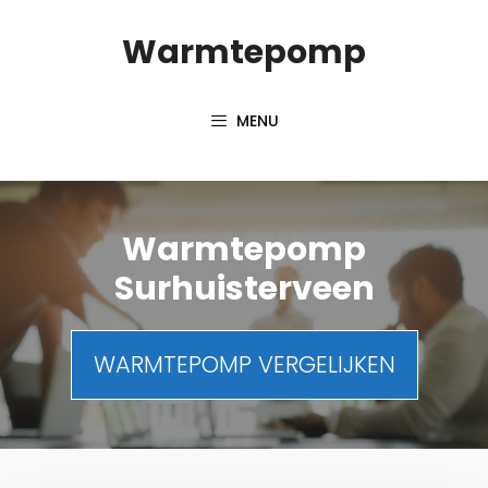
Spring
Warmtepomp
naar
inhoud
MENU
Warmtepomp
Surhuisterveen
WARMTEPOMP VERGELIJKEN