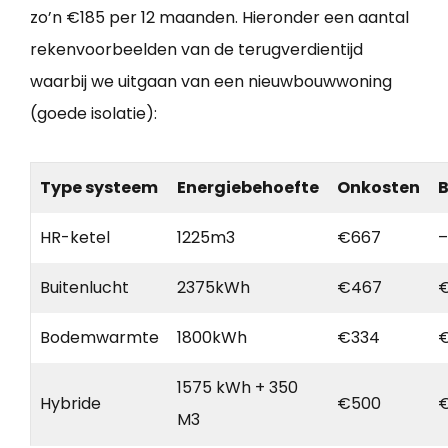
zo’n €185 per 12 maanden. Hieronder een aantal
rekenvoorbeelden van de terugverdientijd
waarbij we uitgaan van een nieuwbouwwoning
(goede isolatie):
Type systeem
Energiebehoefte
Onkosten
B
HR-ketel
1225m3
€667
–
Buitenlucht
2375kWh
€467
Bodemwarmte
1800kWh
€334
1575 kWh + 350
Hybride
€500
€
M3