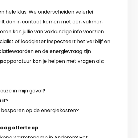
n hele klus. We onderscheiden velerlei
 wilt dan in contact komen met een vakman.
ren kan jullie van vakkundige info voorzien
alist of loodgieter inspecteert het verblijf en
isolatiewaarden en de energievraag zijn
gsapparatuur kan je helpen met vragen als:
uze in mijn geval?
uit?
ik besparen op de energiekosten?
raag offerte op
kope warmtepomp in Anderen
? Het