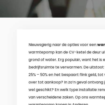
Nieuwsgierig naar de opties voor een
war
warmtepomp kan de CV-ketel de deur uit. 
grond of water. Erg populair, want het is
bedrijfsruimte te verwarmen. De uitsto
25% – 50% en het bespaart flink geld, tot 
over tot aankoop? In zo’n geval ontvang je
wel geschikt? En welk type installatie ren
van verscheidene zaken. Op ons warmtep
warmtepomp kopen in Anderen.