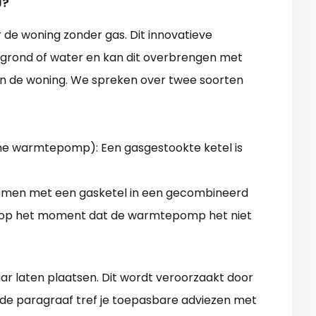
J?
e woning zonder gas. Dit innovatieve
, grond of water en kan dit overbrengen met
n de woning. We spreken over twee soorten
sche warmtepomp): Een gasgestookte ketel is
amen met een gasketel in een gecombineerd
n op het moment dat de warmtepomp het niet
r laten plaatsen. Dit wordt veroorzaakt door
ende paragraaf tref je toepasbare adviezen met