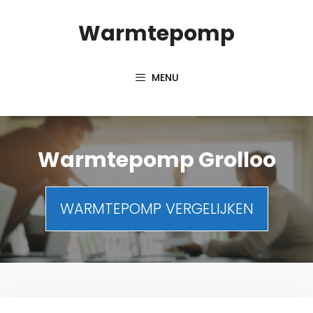
Spring
Warmtepomp
naar
inhoud
MENU
Warmtepomp Grolloo
WARMTEPOMP VERGELIJKEN