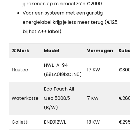
jij rekenen op minimaal zo’n €2000.
Voor een systeem met een gunstig
energielabel krijg je iets meer terug (€125,
bij het A++ label).
# Merk
Model
Vermogen
Subs
HWL-A-94
Hautec
17 KW
€300
(88LA0191SCLN6)
Eco Touch Ai1
Waterkotte
Geo 5008.5
7 KW
€280
(B/W)
Galletti
ENE012WL
13 KW
€295