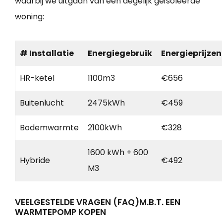
waarbij we uitgaan van een degelijk geïsoleerde
woning:
# Installatie
Energiegebruik
Energieprijzen
HR-ketel
1100m3
€656
Buitenlucht
2475kWh
€459
Bodemwarmte
2100kWh
€328
1600 kWh + 600
Hybride
€492
M3
VEELGESTELDE VRAGEN (FAQ)M.B.T. EEN
WARMTEPOMP KOPEN