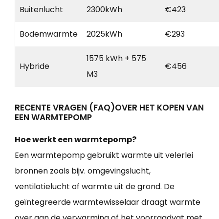
Buitenlucht
2300kWh
€423
Bodemwarmte
2025kWh
€293
1575 kWh + 575
Hybride
€456
M3
RECENTE VRAGEN (FAQ)OVER HET KOPEN VAN
EEN WARMTEPOMP
Hoe werkt een warmtepomp?
Een warmtepomp gebruikt warmte uit velerlei
bronnen zoals bijv. omgevingslucht,
ventilatielucht of warmte uit de grond. De
geïntegreerde warmtewisselaar draagt warmte
over aan de verwarming of het voorraadvat met