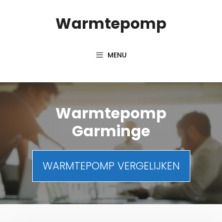
Spring
Warmtepomp
naar
inhoud
MENU
Warmtepomp
Garminge
WARMTEPOMP VERGELIJKEN