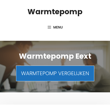
Spring
Warmtepomp
naar
inhoud
MENU
Warmtepomp Eext
WARMTEPOMP VERGELIJKEN