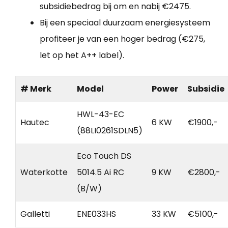
subsidiebedrag bij om en nabij €2475.
Bij een speciaal duurzaam energiesysteem
profiteer je van een hoger bedrag (€275,
let op het A++ label).
# Merk
Model
Power
Subsidie
HWL-43-EC
Hautec
6 KW
€1900,-
(88LI0261SDLN5)
Eco Touch DS
Waterkotte
5014.5 Ai RC
9 KW
€2800,-
(B/W)
Galletti
ENE033HS
33 KW
€5100,-