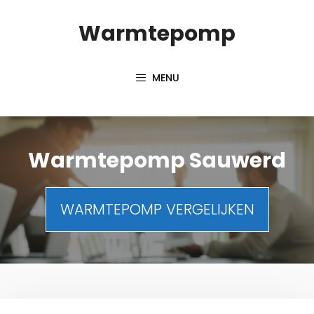
Spring
Warmtepomp
naar
inhoud
MENU
Warmtepomp Sauwerd
WARMTEPOMP VERGELIJKEN