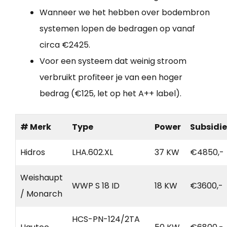
Wanneer we het hebben over bodembron
systemen lopen de bedragen op vanaf
circa €2425.
Voor een systeem dat weinig stroom
verbruikt profiteer je van een hoger
bedrag (€125, let op het A++ label).
# Merk
Type
Power
Subsidie
Hidros
LHA.602.XL
37 KW
€4850,-
Weishaupt
WWP S 18 ID
18 KW
€3600,-
/ Monarch
HCS-PN-124/2TA