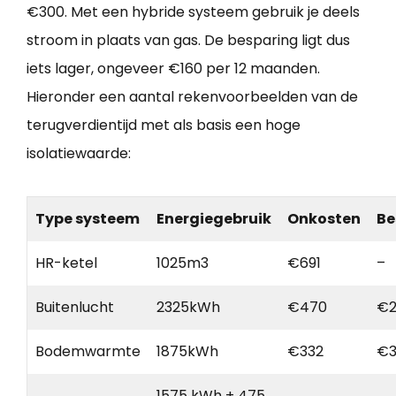
€300. Met een hybride systeem gebruik je deels
stroom in plaats van gas. De besparing ligt dus
iets lager, ongeveer €160 per 12 maanden.
Hieronder een aantal rekenvoorbeelden van de
terugverdientijd met als basis een hoge
isolatiewaarde:
Type systeem
Energiegebruik
Onkosten
Be
HR-ketel
1025m3
€691
–
Buitenlucht
2325kWh
€470
€2
Bodemwarmte
1875kWh
€332
€3
1575 kWh + 475