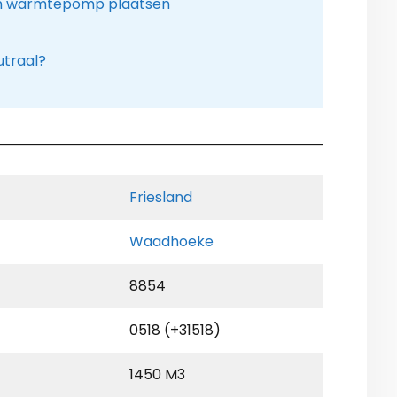
een warmtepomp plaatsen
utraal?
Friesland
Waadhoeke
8854
0518 (+31518)
1450 M3