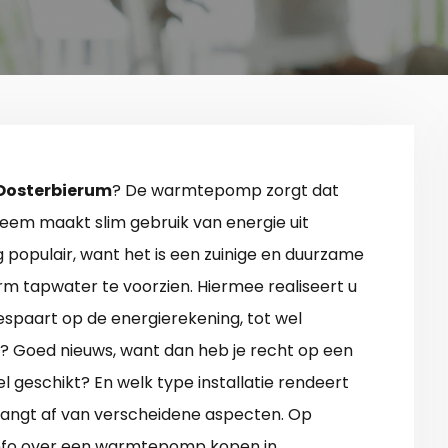
Oosterbierum
? De warmtepomp zorgt dat
teem maakt slim gebruik van energie uit
 populair, want het is een zuinige en duurzame
m tapwater te voorzien. Hiermee realiseert u
espaart op de energierekening, tot wel
ng? Goed nieuws, want dan heb je recht op een
wel geschikt? En welk type installatie rendeert
hangt af van verscheidene aspecten. Op
info over een warmtepomp kopen in