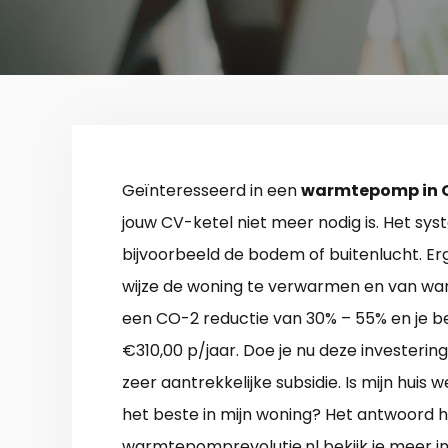
Geïnteresseerd in een
warmtepomp in 
jouw CV-ketel niet meer nodig is. Het sys
bijvoorbeeld de bodem of buitenlucht. Erg
wijze de woning te verwarmen en van war
een CO-2 reductie van 30% – 55% en je b
€310,00 p/jaar. Doe je nu deze investeri
zeer aantrekkelijke subsidie. Is mijn huis 
het beste in mijn woning? Het antwoord 
warmtepomprevolutie.nl bekijk je meer 