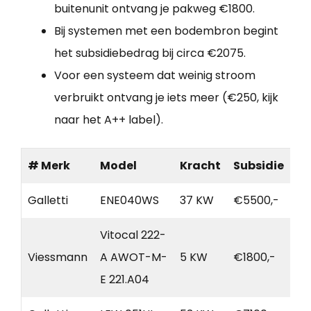
buitenunit ontvang je pakweg €1800.
Bij systemen met een bodembron begint
het subsidiebedrag bij circa €2075.
Voor een systeem dat weinig stroom
verbruikt ontvang je iets meer (€250, kijk
naar het A++ label).
# Merk
Model
Kracht
Subsidie
Galletti
ENE040WS
37 KW
€5500,-
Vitocal 222-
Viessmann
A AWOT-M-
5 KW
€1800,-
E 221.A04