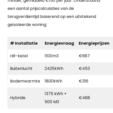
minder, gemiddeld €150 per jaar. Onderstaand
een aantal prijscalculaties van de
terugverdientijd baserend op een uitstekend
geïsoleerde woning:
# Installatie
Energievraag
Energieprijzen
HR-ketel
1100m3
€687
Buitenlucht
2425kWh
€453
Bodemwarmte
1800kWh
€316
1375 kWh +
Hybride
€488
500 M3