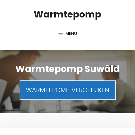
Spring
Warmtepomp
naar
inhoud
MENU
Warmtepomp Suwâld
WARMTEPOMP VERGELIJKEN