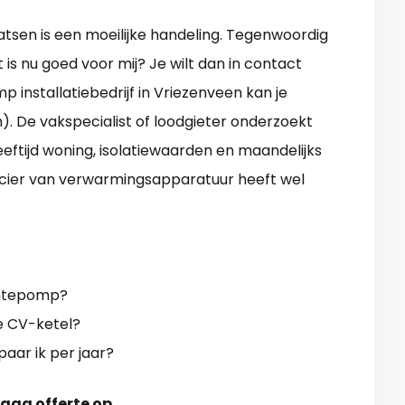
sen is een moeilijke handeling. Tegenwoordig
t is nu goed voor mij? Je wilt dan in contact
nstallatiebedrijf in Vriezenveen kan je
). De vakspecialist of loodgieter onderzoekt
eeftijd woning, isolatiewaarden en maandelijks
ancier van verwarmingsapparatuur heeft wel
rmtepomp?
ge CV-ketel?
paar ik per jaar?
raag offerte op