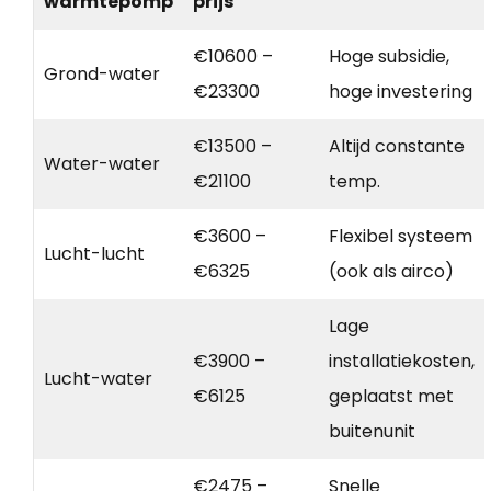
warmtepomp
prijs
€10600 –
Hoge subsidie,
Grond-water
€23300
hoge investering
€13500 –
Altijd constante
Water-water
€21100
temp.
€3600 –
Flexibel systeem
Lucht-lucht
€6325
(ook als airco)
Lage
€3900 –
installatiekosten,
Lucht-water
€6125
geplaatst met
buitenunit
€2475 –
Snelle