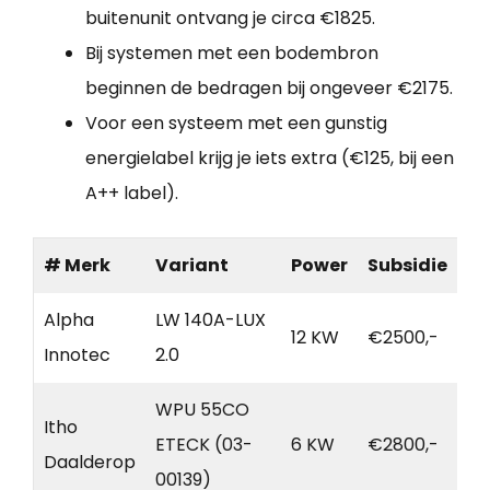
buitenunit ontvang je circa €1825.
Bij systemen met een bodembron
beginnen de bedragen bij ongeveer €2175.
Voor een systeem met een gunstig
energielabel krijg je iets extra (€125, bij een
A++ label).
# Merk
Variant
Power
Subsidie
Alpha
LW 140A-LUX
12 KW
€2500,-
Innotec
2.0
WPU 55CO
Itho
ETECK (03-
6 KW
€2800,-
Daalderop
00139)