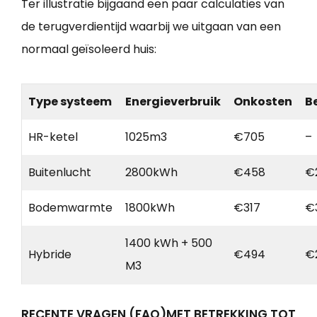
Ter illustratie bijgaand een paar calculaties van
de terugverdientijd waarbij we uitgaan van een
normaal geïsoleerd huis:
Type systeem
Energieverbruik
Onkosten
B
HR-ketel
1025m3
€705
–
Buitenlucht
2800kWh
€458
€
Bodemwarmte
1800kWh
€317
€
1400 kWh + 500
Hybride
€494
€
M3
RECENTE VRAGEN (FAQ)MET BETREKKING TOT