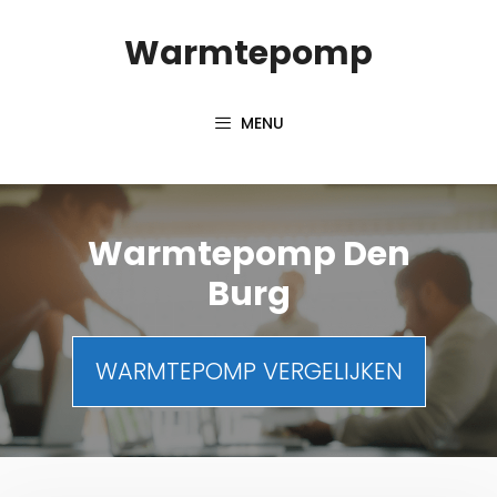
Spring
Warmtepomp
naar
inhoud
MENU
Warmtepomp Den
Burg
WARMTEPOMP VERGELIJKEN