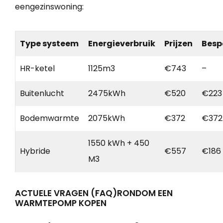
eengezinswoning:
Type systeem
Energieverbruik
Prijzen
Besp
HR-ketel
1125m3
€743
–
Buitenlucht
2475kWh
€520
€223
Bodemwarmte
2075kWh
€372
€372
1550 kWh + 450
Hybride
€557
€186
M3
ACTUELE VRAGEN (FAQ)RONDOM EEN
WARMTEPOMP KOPEN