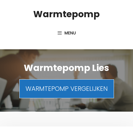
Spring
Warmtepomp
naar
inhoud
MENU
Warmtepomp Lies
WARMTEPOMP VERGELIJKEN