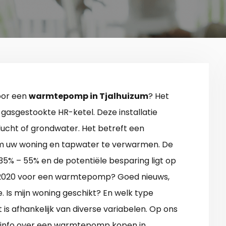
oor een
warmtepomp in Tjalhuizum
? Het
 gasgestookte HR-ketel. Deze installatie
lucht of grondwater. Het betreft een
 om uw woning en tapwater te verwarmen. De
35% – 55% en de potentiële besparing ligt op
eind 2020 voor een warmtepomp? Goed nieuws,
e. Is mijn woning geschikt? En welk type
is afhankelijk van diverse variabelen. Op ons
e info over een warmtepomp kopen in