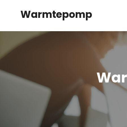
Spring
Warmtepomp
naar
inhoud
War