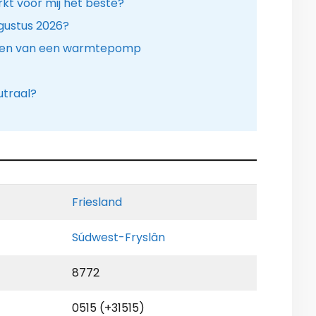
t voor mij het beste?
gustus 2026?
sen van een warmtepomp
utraal?
Friesland
Súdwest-Fryslân
8772
0515 (+31515)