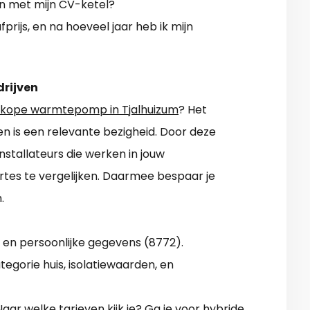
met mijn CV-ketel?
rijs, en na hoeveel jaar heb ik mijn
drijven
kope warmtepomp in Tjalhuizum
? Het
ven is een relevante bezigheid. Door deze
installateurs die werken in jouw
rtes te vergelijken. Daarmee bespaar je
.
 en persoonlijke gegevens (8772).
egorie huis, isolatiewaarden, en
ar welke tarieven kijk je? Ga je voor hybride