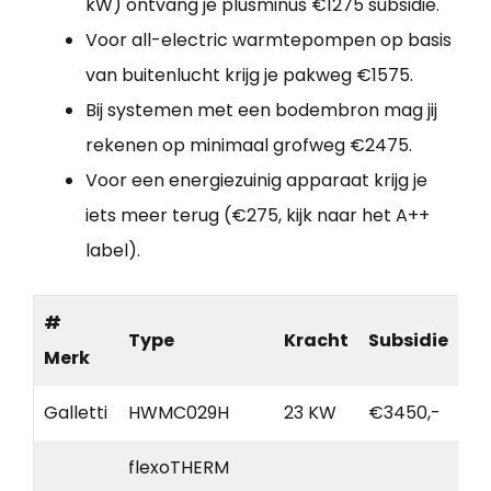
kW) ontvang je plusminus €1275 subsidie.
Voor all-electric warmtepompen op basis
van buitenlucht krijg je pakweg €1575.
Bij systemen met een bodembron mag jij
rekenen op minimaal grofweg €2475.
Voor een energiezuinig apparaat krijg je
iets meer terug (€275, kijk naar het A++
label).
#
Type
Kracht
Subsidie
Merk
Galletti
HWMC029H
23 KW
€3450,-
flexoTHERM