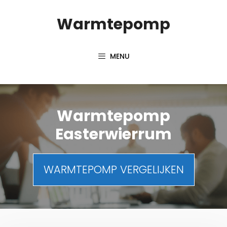
Spring
Warmtepomp
naar
inhoud
MENU
Warmtepomp
Easterwierrum
WARMTEPOMP VERGELIJKEN