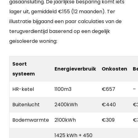
gasaansluiting. De jaarlijkse besparing komt iets
lager uit, gemiddeld €155 (12 maanden). Ter
illustratie bijgaand een paar calculaties van de
terugverdientijd baserend op een degelijk
geïsoleerde woning:
Soort
Energieverbruik
Onkosten
B
systeem
HR-ketel
1100m3
€657
–
Buitenlucht
2400kWh
€440
€
Bodemwarmte
2100kWh
€309
€
1425 kWh + 450