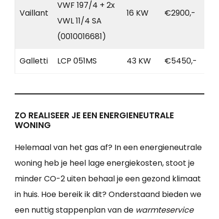
VWF 197/4 + 2x
Vaillant
16 KW
€2900,-
VWL 11/4 SA
(0010016681)
Galletti
LCP 051MS
43 KW
€5450,-
ZO REALISEER JE EEN ENERGIENEUTRALE
WONING
Helemaal van het gas af? In een energieneutrale
woning heb je heel lage energiekosten, stoot je
minder CO-2 uiten behaal je een gezond klimaat
in huis. Hoe bereik ik dit? Onderstaand bieden we
een nuttig stappenplan van de
warmteservice