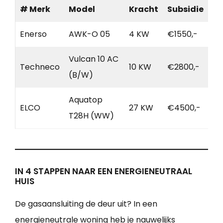
# Merk
Model
Kracht
Subsidie
Enerso
AWK-O 05
4 KW
€1550,-
Vulcan 10 AC
Techneco
10 KW
€2800,-
(B/W)
Aquatop
ELCO
27 KW
€4500,-
T28H (WW)
IN 4 STAPPEN NAAR EEN ENERGIENEUTRAAL
HUIS
De gasaansluiting de deur uit? In een
energieneutrale woning heb je nauwelijks