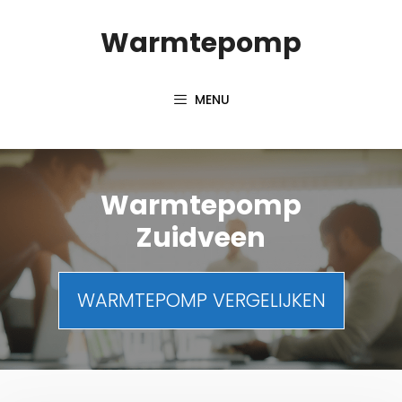
Spring
Warmtepomp
naar
inhoud
MENU
Warmtepomp
Zuidveen
WARMTEPOMP VERGELIJKEN