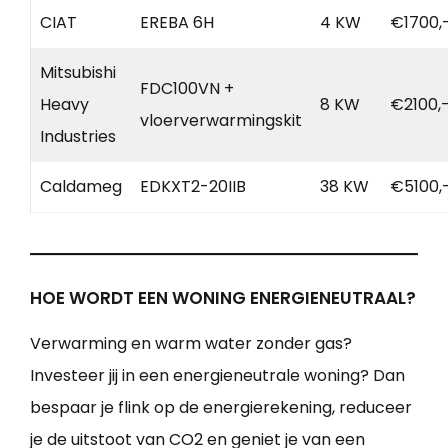
CIAT
EREBA 6H
4 KW
€1700,
Mitsubishi
FDC100VN +
Heavy
8 KW
€2100,
vloerverwarmingskit
Industries
Caldameg
EDKXT2-20IIB
38 KW
€5100,
HOE WORDT EEN WONING ENERGIENEUTRAAL?
Verwarming en warm water zonder gas?
Investeer jij in een energieneutrale woning? Dan
bespaar je flink op de energierekening, reduceer
je de uitstoot van CO2 en geniet je van een