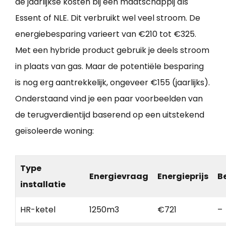
de jaarlijkse kosten bij een maatschappij als
Essent of NLE. Dit verbruikt wel veel stroom. De
energiebesparing varieert van €210 tot €325.
Met een hybride product gebruik je deels stroom
in plaats van gas. Maar de potentiële besparing
is nog erg aantrekkelijk, ongeveer €155 (jaarlijks).
Onderstaand vind je een paar voorbeelden van
de terugverdientijd baserend op een uitstekend
geïsoleerde woning:
Type
Energievraag
Energieprijs
B
installatie
HR-ketel
1250m3
€721
–