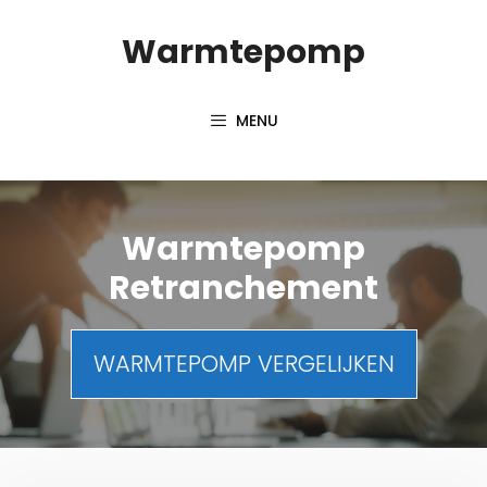
Spring
Warmtepomp
naar
inhoud
MENU
Warmtepomp
Retranchement
WARMTEPOMP VERGELIJKEN