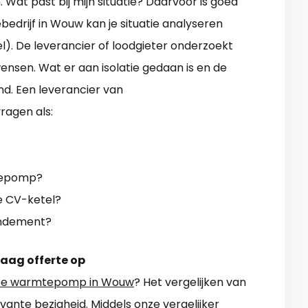
Wat past bij mijn situatie? Daarvoor is goed
edrijf in Wouw kan je situatie analyseren
). De leverancier of loodgieter onderzoekt
ensen. Wat er aan isolatie gedaan is en de
d. Een leverancier van
ragen als:
mtepomp?
ge CV-ketel?
rendement?
raag offerte op
e warmtepomp in Wouw
? Het vergelijken van
levante bezigheid. Middels onze vergelijker