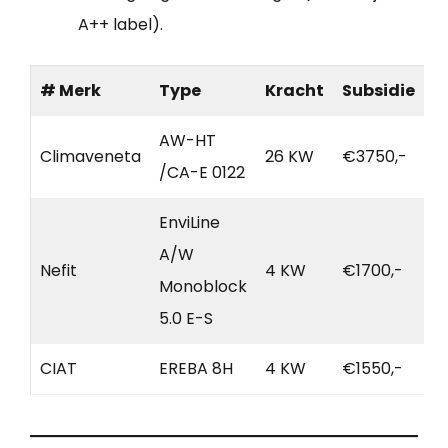
A++ label).
# Merk
Type
Kracht
Subsidie
AW-HT
Climaveneta
26 KW
€3750,-
/CA-E 0122
EnviLine
A/W
Nefit
4 KW
€1700,-
Monoblock
5.0 E-S
CIAT
EREBA 8H
4 KW
€1550,-