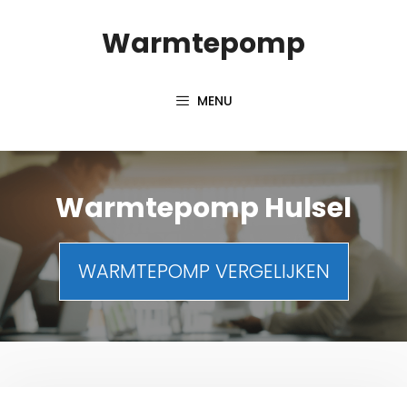
Spring
Warmtepomp
naar
inhoud
MENU
Warmtepomp Hulsel
WARMTEPOMP VERGELIJKEN