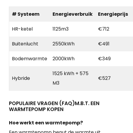
# Systeem
Energieverbruik
Energieprijs
HR-ketel
1125m3
€712
Buitenlucht
2550kWh
€491
Bodemwarmte
2000kWh
€349
1525 kWh + 575
Hybride
€527
M3
POPULAIRE VRAGEN (FAQ)M.B.T. EEN
WARMTEPOMP KOPEN
Hoe werkt een warmtepomp?
Een warmtepomp benut de warmte uit