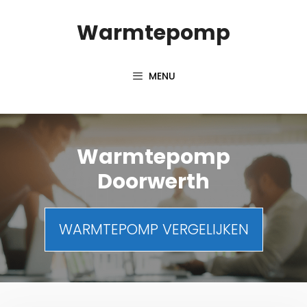
Spring
Warmtepomp
naar
inhoud
MENU
Warmtepomp
Doorwerth
WARMTEPOMP VERGELIJKEN