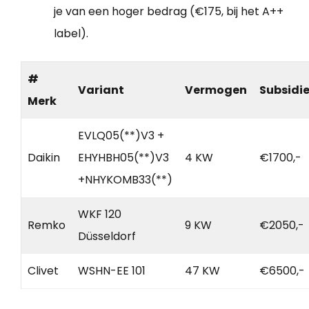
je van een hoger bedrag (€175, bij het A++
label).
#
Variant
Vermogen
Subsidi
Merk
EVLQ05(**)V3 +
Daikin
EHYHBH05(**)V3
4 KW
€1700,-
+NHYKOMB33(**)
WKF 120
Remko
9 KW
€2050,-
Düsseldorf
Clivet
WSHN-EE 101
47 KW
€6500,-