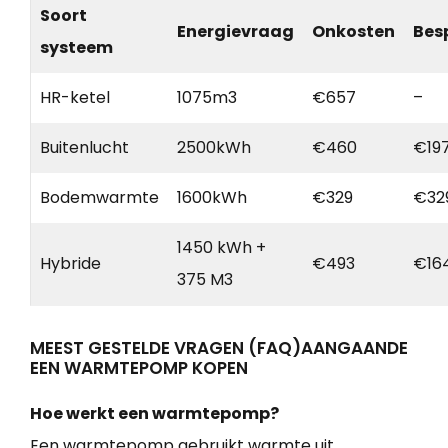
Soort
Energievraag
Onkosten
Bes
systeem
HR-ketel
1075m3
€657
–
Buitenlucht
2500kWh
€460
€19
Bodemwarmte
1600kWh
€329
€32
1450 kWh +
Hybride
€493
€16
375 M3
MEEST GESTELDE VRAGEN (FAQ)AANGAANDE
EEN WARMTEPOMP KOPEN
Hoe werkt een warmtepomp?
Een warmtepomp gebruikt warmte uit