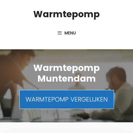
Spring
Warmtepomp
naar
inhoud
MENU
Warmtepomp
Muntendam
WARMTEPOMP VERGELIJKEN