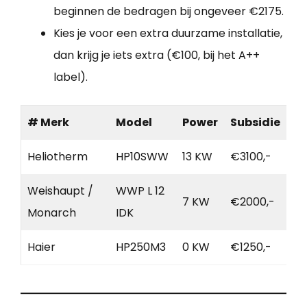
beginnen de bedragen bij ongeveer €2175.
Kies je voor een extra duurzame installatie,
dan krijg je iets extra (€100, bij het A++
label).
# Merk
Model
Power
Subsidie
Heliotherm
HP10SWW
13 KW
€3100,-
Weishaupt /
WWP L 12
7 KW
€2000,-
Monarch
IDK
Haier
HP250M3
0 KW
€1250,-