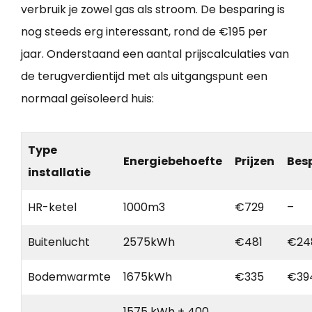
verbruik je zowel gas als stroom. De besparing is
nog steeds erg interessant, rond de €195 per
jaar. Onderstaand een aantal prijscalculaties van
de terugverdientijd met als uitgangspunt een
normaal geïsoleerd huis:
Type
Energiebehoefte
Prijzen
Bes
installatie
HR-ketel
1000m3
€729
–
Buitenlucht
2575kWh
€481
€24
Bodemwarmte
1675kWh
€335
€39
1575 kWh + 400