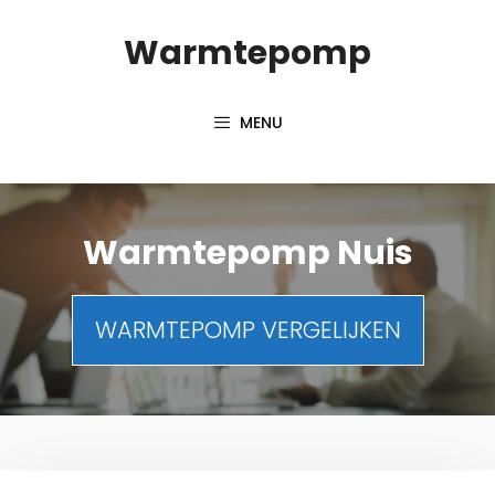
Spring
Warmtepomp
naar
inhoud
MENU
Warmtepomp Nuis
WARMTEPOMP VERGELIJKEN