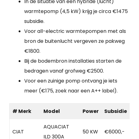
In de situatie van een hybride (lucht)
warmtepomp (4,5 kW) krijg je circa €1475
subsidie.
Voor all-electric warmtepompen met als
bron de buitenlucht vergeven ze pakweg
€1800.
Bij de bodembron installaties starten de
bedragen vanaf grofweg €2500.
Voor een zuinige pomp ontvang je iets
meer (€175, zoek naar een A++ label).
# Merk
Model
Power
Subsidie
AQUACIAT
CIAT
50 KW
€6000,-
ILD 300A