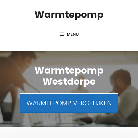
Spring
Warmtepomp
naar
inhoud
MENU
Warmtepomp
Westdorpe
WARMTEPOMP VERGELIJKEN