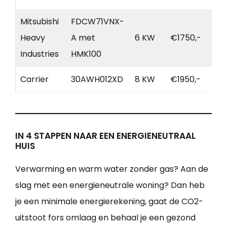
Mitsubishi
FDCW71VNX-
Heavy
A met
6 KW
€1750,-
Industries
HMK100
Carrier
30AWH012XD
8 KW
€1950,-
IN 4 STAPPEN NAAR EEN ENERGIENEUTRAAL
HUIS
Verwarming en warm water zonder gas? Aan de
slag met een energieneutrale woning? Dan heb
je een minimale energierekening, gaat de CO2-
uitstoot fors omlaag en behaal je een gezond