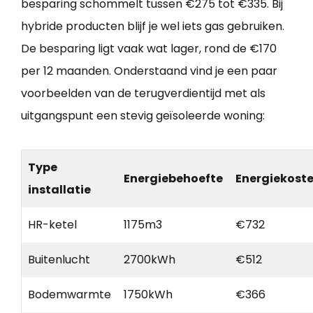
besparing schommelt tussen €275 tot €335. Bij
hybride producten blijf je wel iets gas gebruiken.
De besparing ligt vaak wat lager, rond de €170
per 12 maanden. Onderstaand vind je een paar
voorbeelden van de terugverdientijd met als
uitgangspunt een stevig geïsoleerde woning:
Type
Energiebehoefte
Energiekost
installatie
HR-ketel
1175m3
€732
Buitenlucht
2700kWh
€512
Bodemwarmte
1750kWh
€366