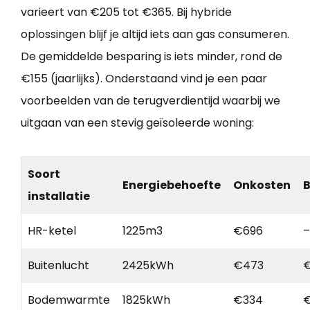
varieert van €205 tot €365. Bij hybride
oplossingen blijf je altijd iets aan gas consumeren.
De gemiddelde besparing is iets minder, rond de
€155 (jaarlijks). Onderstaand vind je een paar
voorbeelden van de terugverdientijd waarbij we
uitgaan van een stevig geïsoleerde woning:
Soort
Energiebehoefte
Onkosten
B
installatie
HR-ketel
1225m3
€696
–
Buitenlucht
2425kWh
€473
Bodemwarmte
1825kWh
€334