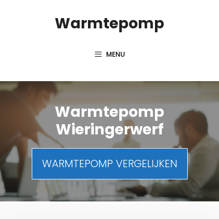
Spring
Warmtepomp
naar
inhoud
MENU
Warmtepomp
Wieringerwerf
WARMTEPOMP VERGELIJKEN