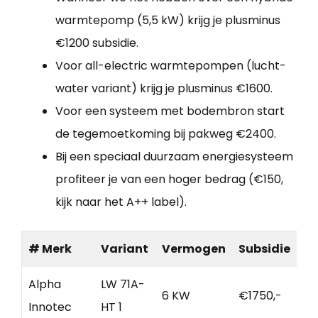
warmtepomp (5,5 kW) krijg je plusminus
€1200 subsidie.
Voor all-electric warmtepompen (lucht-
water variant) krijg je plusminus €1600.
Voor een systeem met bodembron start
de tegemoetkoming bij pakweg €2400.
Bij een speciaal duurzaam energiesysteem
profiteer je van een hoger bedrag (€150,
kijk naar het A++ label).
# Merk
Variant
Vermogen
Subsidie
Alpha
LW 71A-
6 KW
€1750,-
Innotec
HT 1