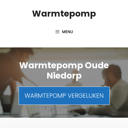
Spring
Warmtepomp
naar
inhoud
MENU
Warmtepomp Oude
Niedorp
WARMTEPOMP VERGELIJKEN