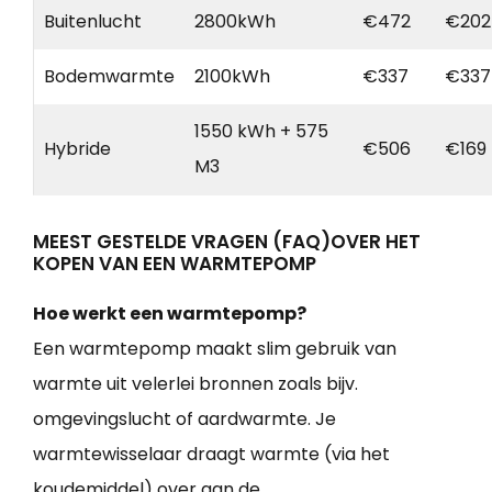
Buitenlucht
2800kWh
€472
€202
Bodemwarmte
2100kWh
€337
€337
1550 kWh + 575
Hybride
€506
€169
M3
MEEST GESTELDE VRAGEN (FAQ)OVER HET
KOPEN VAN EEN WARMTEPOMP
Hoe werkt een warmtepomp?
Een warmtepomp maakt slim gebruik van
warmte uit velerlei bronnen zoals bijv.
omgevingslucht of aardwarmte. Je
warmtewisselaar draagt warmte (via het
koudemiddel) over aan de