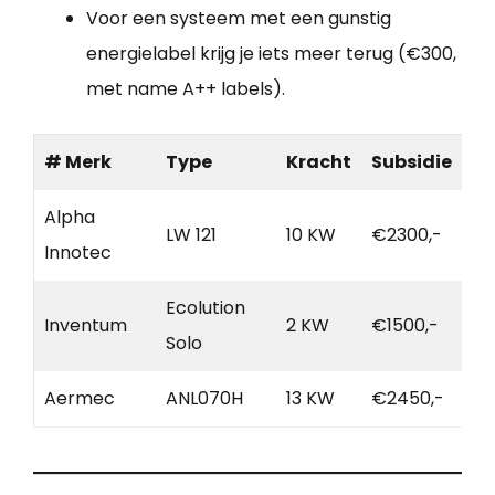
Voor een systeem met een gunstig
energielabel krijg je iets meer terug (€300,
met name A++ labels).
# Merk
Type
Kracht
Subsidie
Alpha
LW 121
10 KW
€2300,-
Innotec
Ecolution
Inventum
2 KW
€1500,-
Solo
Aermec
ANL070H
13 KW
€2450,-