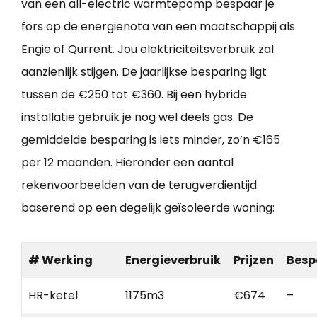
van een all-electric warmtepomp bespaar je
fors op de energienota van een maatschappij als
Engie of Qurrent. Jou elektriciteitsverbruik zal
aanzienlijk stijgen. De jaarlijkse besparing ligt
tussen de €250 tot €360. Bij een hybride
installatie gebruik je nog wel deels gas. De
gemiddelde besparing is iets minder, zo’n €165
per 12 maanden. Hieronder een aantal
rekenvoorbeelden van de terugverdientijd
baserend op een degelijk geïsoleerde woning:
# Werking
Energieverbruik
Prijzen
Besp
HR-ketel
1175m3
€674
–