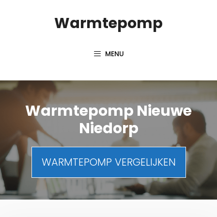
Spring
Warmtepomp
naar
inhoud
MENU
Warmtepomp Nieuwe
Niedorp
WARMTEPOMP VERGELIJKEN