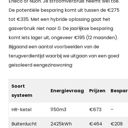
Eneco of Nuon. Je stroomverbruik neemt wel toe.
De potentiële besparing komt uit tussen de €275
tot €335. Met een hybride oplossing gaat het
gasverbruik niet naar 0. De jaarlijkse besparing
komt iets lager uit, ongeveer €195 (12 maanden).
Bijgaand een aantal voorbeelden van de
terugverdientijd waarbij we uitgaan van een goed
geïsoleerd eengezinswoning:
Soort
Energievraag
Prijzen
Bespar
systeem
HR-ketel
1150m3
€673
–
Buitenlucht
2425kWh
€464
€209