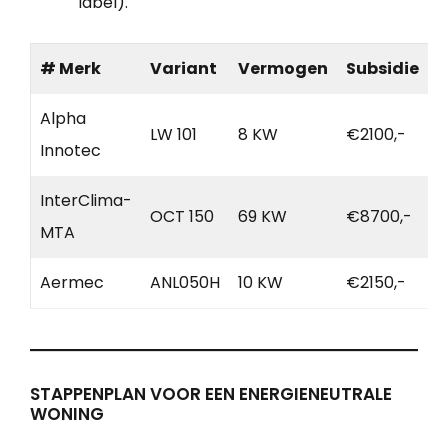
label).
# Merk
Variant
Vermogen
Subsidie
Alpha
LW 101
8 KW
€2100,-
Innotec
InterClima-
OCT 150
69 KW
€8700,-
MTA
Aermec
ANL050H
10 KW
€2150,-
STAPPENPLAN VOOR EEN ENERGIENEUTRALE
WONING