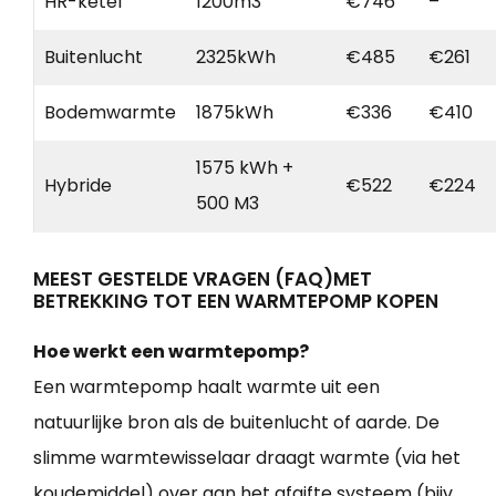
HR-ketel
1200m3
€746
–
Buitenlucht
2325kWh
€485
€261
Bodemwarmte
1875kWh
€336
€410
1575 kWh +
Hybride
€522
€224
500 M3
MEEST GESTELDE VRAGEN (FAQ)MET
BETREKKING TOT EEN WARMTEPOMP KOPEN
Hoe werkt een warmtepomp?
Een warmtepomp haalt warmte uit een
natuurlijke bron als de buitenlucht of aarde. De
slimme warmtewisselaar draagt warmte (via het
koudemiddel) over aan het afgifte systeem (bijv.