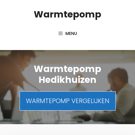
Spring
Warmtepomp
naar
inhoud
MENU
Warmtepomp
Hedikhuizen
WARMTEPOMP VERGELIJKEN