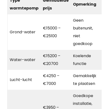
Type
Gemiddelde
Opmerking
warmtepomp
prijs
Geen
€15000 –
buitenunit,
Grond-water
€25100
niet
goedkoop
€15200 –
Koelende
Water-water
€20700
functie
€4250 –
Gemakkelijk
Lucht-lucht
€7000
te plaatsen
Goedkope
installatie,
€3950 –