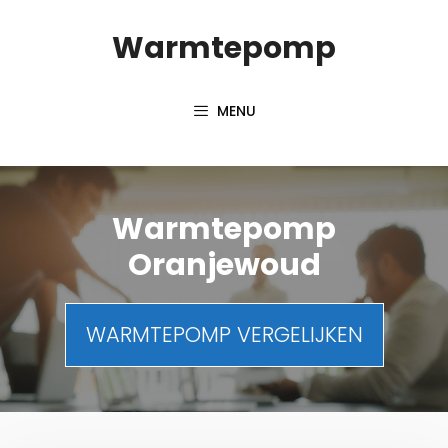
Spring
Warmtepomp
naar
inhoud
MENU
Warmtepomp
Oranjewoud
WARMTEPOMP VERGELIJKEN