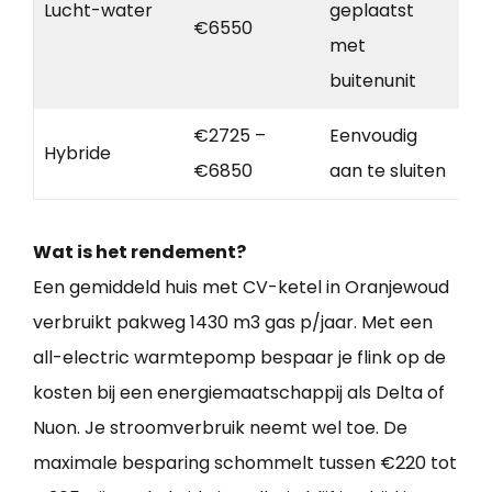
Lucht-water
geplaatst
€6550
met
buitenunit
€2725 –
Eenvoudig
Hybride
€6850
aan te sluiten
Wat is het rendement?
Een gemiddeld huis met CV-ketel in Oranjewoud
verbruikt pakweg 1430 m3 gas p/jaar. Met een
all-electric warmtepomp bespaar je flink op de
kosten bij een energiemaatschappij als Delta of
Nuon. Je stroomverbruik neemt wel toe. De
maximale besparing schommelt tussen €220 tot