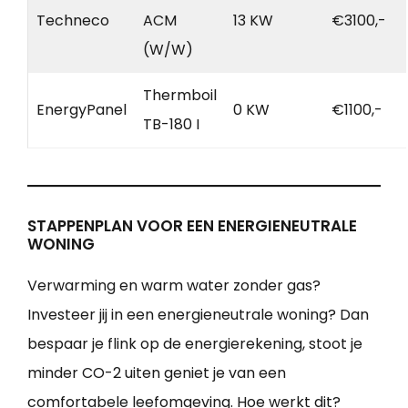
Techneco
ACM
13 KW
€3100,-
(W/W)
Thermboil
EnergyPanel
0 KW
€1100,-
TB-180 I
STAPPENPLAN VOOR EEN ENERGIENEUTRALE
WONING
Verwarming en warm water zonder gas?
Investeer jij in een energieneutrale woning? Dan
bespaar je flink op de energierekening, stoot je
minder CO-2 uiten geniet je van een
comfortabele leefomgeving. Hoe werkt dit?