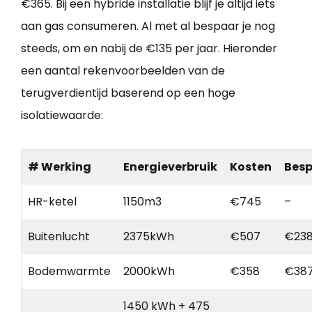
€365. Bij een hybride installatie blijf je altijd iets
aan gas consumeren. Al met al bespaar je nog
steeds, om en nabij de €135 per jaar. Hieronder
een aantal rekenvoorbeelden van de
terugverdientijd baserend op een hoge
isolatiewaarde:
# Werking
Energieverbruik
Kosten
Besp
HR-ketel
1150m3
€745
–
Buitenlucht
2375kWh
€507
€23
Bodemwarmte
2000kWh
€358
€38
1450 kWh + 475