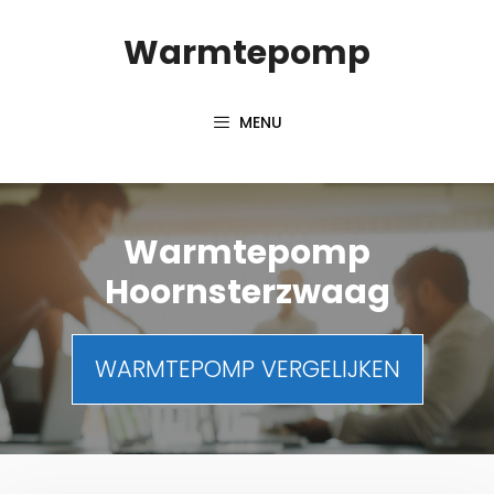
Spring
Warmtepomp
naar
inhoud
MENU
Warmtepomp
Hoornsterzwaag
WARMTEPOMP VERGELIJKEN