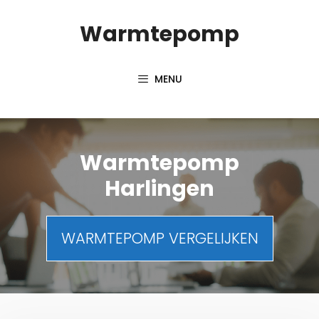
Spring
Warmtepomp
naar
inhoud
MENU
Warmtepomp
Harlingen
WARMTEPOMP VERGELIJKEN