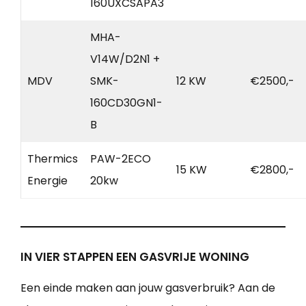
160UXCSAPA3
MHA-
V14W/D2N1 +
MDV
SMK-
12 KW
€2500,-
160CD30GN1-
B
Thermics
PAW-2ECO
15 KW
€2800,-
Energie
20kw
IN VIER STAPPEN EEN GASVRIJE WONING
Een einde maken aan jouw gasverbruik? Aan de