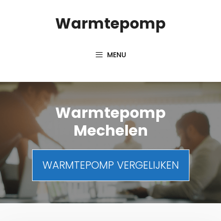
Spring
Warmtepomp
naar
inhoud
MENU
Warmtepomp
Mechelen
WARMTEPOMP VERGELIJKEN