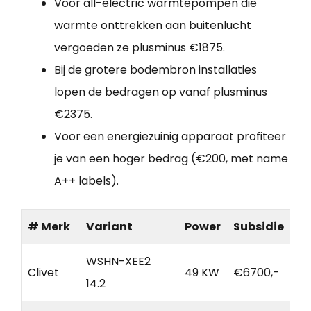
Voor all-electric warmtepompen die
warmte onttrekken aan buitenlucht
vergoeden ze plusminus €1875.
Bij de grotere bodembron installaties
lopen de bedragen op vanaf plusminus
€2375.
Voor een energiezuinig apparaat profiteer
je van een hoger bedrag (€200, met name
A++ labels).
# Merk
Variant
Power
Subsidie
WSHN-XEE2
Clivet
49 KW
€6700,-
14.2