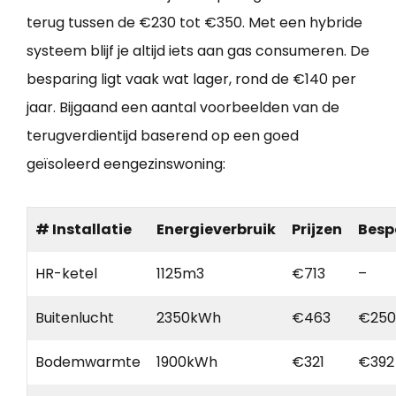
terug tussen de €230 tot €350. Met een hybride
systeem blijf je altijd iets aan gas consumeren. De
besparing ligt vaak wat lager, rond de €140 per
jaar. Bijgaand een aantal voorbeelden van de
terugverdientijd baserend op een goed
geïsoleerd eengezinswoning:
# Installatie
Energieverbruik
Prijzen
Besp
HR-ketel
1125m3
€713
–
Buitenlucht
2350kWh
€463
€250
Bodemwarmte
1900kWh
€321
€392