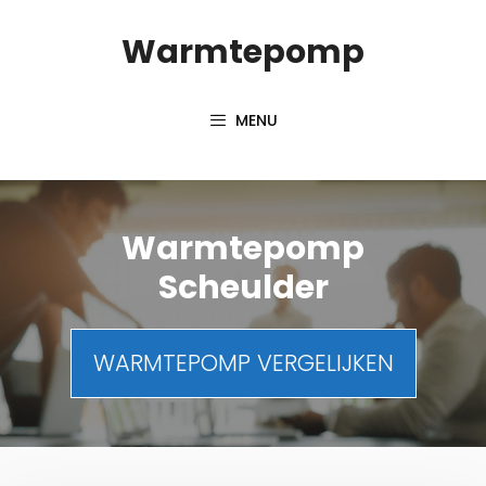
Spring
Warmtepomp
naar
inhoud
MENU
Warmtepomp
Scheulder
WARMTEPOMP VERGELIJKEN