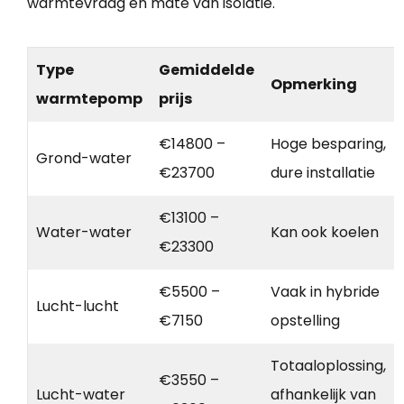
warmtevraag en mate van isolatie.
Type
Gemiddelde
Opmerking
warmtepomp
prijs
€14800 –
Hoge besparing,
Grond-water
€23700
dure installatie
€13100 –
Water-water
Kan ook koelen
€23300
€5500 –
Vaak in hybride
Lucht-lucht
€7150
opstelling
Totaaloplossing,
€3550 –
Lucht-water
afhankelijk van