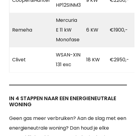
Cooper&Hunter
9 KW
€2200,-
HP12SINM3
Mercuria
Remeha
E 11 kW
6 KW
€1900,-
Monofase
WSAN-XIN
Clivet
18 KW
€2950,-
131 exc
IN 4 STAPPEN NAAR EEN ENERGIENEUTRALE
WONING
Geen gas meer verbruiken? Aan de slag met een
energieneutrale woning? Dan houd je elke