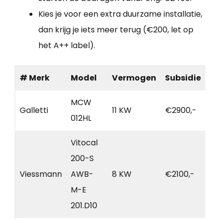
Kies je voor een extra duurzame installatie,
dan krijg je iets meer terug (€200, let op
het A++ label).
# Merk
Model
Vermogen
Subsidie
MCW
Galletti
11 KW
€2900,-
012HL
Vitocal
200-S
Viessmann
AWB-
8 KW
€2100,-
M-E
201.D10