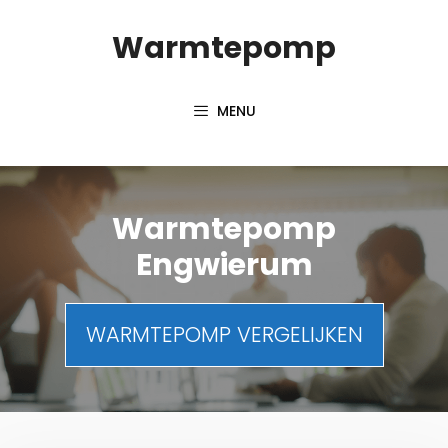
Spring
Warmtepomp
naar
inhoud
MENU
Warmtepomp
Engwierum
WARMTEPOMP VERGELIJKEN