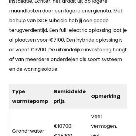
installatie. Echter, het draait uit op lagere
maandlasten door een lagere energienota. Met
behulp van ISDE subsidie heb jij een goede
terugverdientijd. Een full-electric oplossing laat je
al plaatsen voor €7100. Een hybride oplossing is
er vanaf €3200. De uiteindelijke investering hangt
af van meerdere onderdelen als soort systeem
en de woningisolatie.
Type
Gemiddelde
Opmerking
warmtepomp
prijs
Veel
€10700 –
vermogen,
Grond-water
€25200
niet