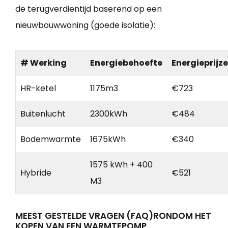
de terugverdientijd baserend op een
nieuwbouwwoning (goede isolatie):
# Werking
Energiebehoefte
Energieprijz
HR-ketel
1175m3
€723
Buitenlucht
2300kWh
€484
Bodemwarmte
1675kWh
€340
1575 kWh + 400
Hybride
€521
M3
MEEST GESTELDE VRAGEN (FAQ)RONDOM HET
KOPEN VAN EEN WARMTEPOMP