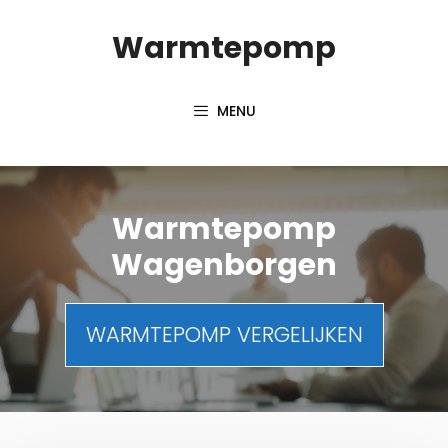
Spring
Warmtepomp
naar
inhoud
MENU
Warmtepomp
Wagenborgen
WARMTEPOMP VERGELIJKEN