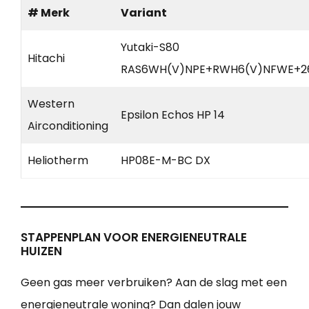
# Merk
Variant
Yutaki-S80
Hitachi
RAS6WH(V)NPE+RWH6(V)NFWE+2
Western
Epsilon Echos HP 14
Airconditioning
Heliotherm
HP08E-M-BC DX
STAPPENPLAN VOOR ENERGIENEUTRALE
HUIZEN
Geen gas meer verbruiken? Aan de slag met een
energieneutrale woning? Dan dalen jouw