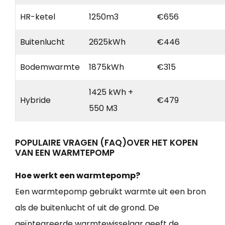
HR-ketel
1250m3
€656
Buitenlucht
2625kWh
€446
Bodemwarmte
1875kWh
€315
1425 kWh +
Hybride
€479
550 M3
POPULAIRE VRAGEN (FAQ)OVER HET KOPEN
VAN EEN WARMTEPOMP
Hoe werkt een warmtepomp?
Een warmtepomp gebruikt warmte uit een bron
als de buitenlucht of uit de grond. De
geïntegreerde warmtewisselaar geeft de