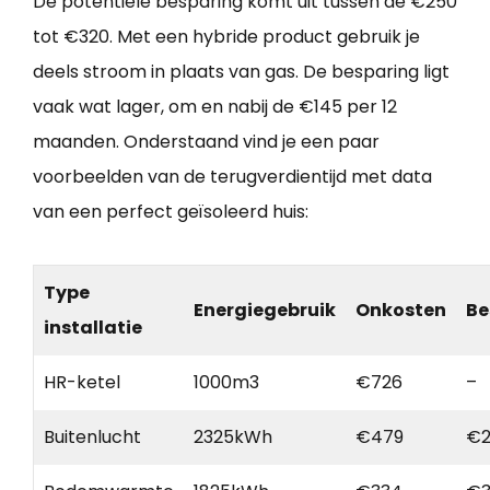
De potentiële besparing komt uit tussen de €250
tot €320. Met een hybride product gebruik je
deels stroom in plaats van gas. De besparing ligt
vaak wat lager, om en nabij de €145 per 12
maanden. Onderstaand vind je een paar
voorbeelden van de terugverdientijd met data
van een perfect geïsoleerd huis:
Type
Energiegebruik
Onkosten
Be
installatie
HR-ketel
1000m3
€726
–
Buitenlucht
2325kWh
€479
€2