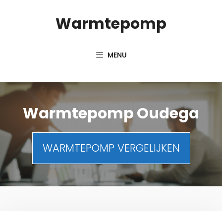
Spring
Warmtepomp
naar
inhoud
MENU
Warmtepomp Oudega
WARMTEPOMP VERGELIJKEN