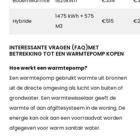
Bodemwarmte
1825kWh
€334
€3
1475 kWh + 575
Hybride
€515
€2
M3
INTERESSANTE VRAGEN (FAQ)MET
BETREKKING TOT EEN WARMTEPOMP KOPEN
Hoe werkt een warmtepomp?
Een warmtepomp gebruikt warmte uit bronnen
uit de directe omgeving als lucht van buiten of
grondwater. Een warmtewisselaar geeft de
warmte af aan afgiftesysteem in de woning. De
energie kan ook aan een voorraadvat worden
afgegeven voor warm sanitair water.