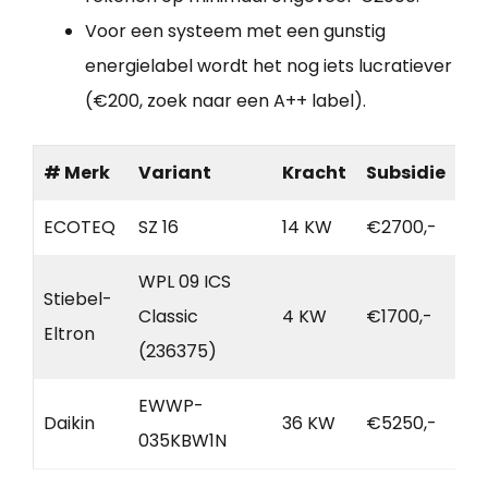
Voor een systeem met een gunstig
energielabel wordt het nog iets lucratiever
(€200, zoek naar een A++ label).
# Merk
Variant
Kracht
Subsidie
ECOTEQ
SZ 16
14 KW
€2700,-
WPL 09 ICS
Stiebel-
Classic
4 KW
€1700,-
Eltron
(236375)
EWWP-
Daikin
36 KW
€5250,-
035KBW1N