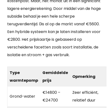
kostenpost. Maar, het mondt uit in een significant
lagere energierekening. Door middel van de hoge
subsidie behaal je een hele scherpe
terugverdientijd. 0is al op de markt vanaf €5600.
Een hybride systeem kan je laten installeren voor
€2800. Het prijskaartje is gebaseerd op
verscheidene facetten zoals soort installatie, de
isolatie en stroom + gas verbruik.
Type
Gemiddelde
Opmerking
warmtepomp
prijs
€14800 –
Zeer efficiënt,
Grond-water
€24700
relatief duur