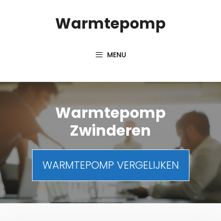
Spring
Warmtepomp
naar
inhoud
MENU
Warmtepomp
Zwinderen
WARMTEPOMP VERGELIJKEN