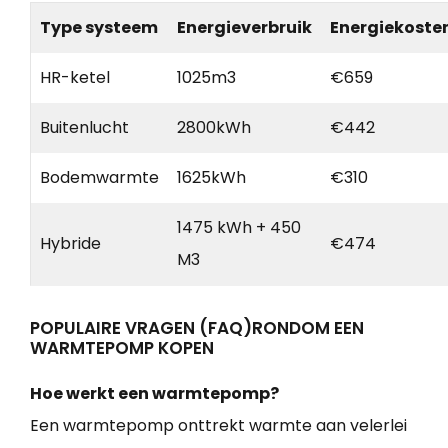
Type systeem
Energieverbruik
Energiekoste
HR-ketel
1025m3
€659
Buitenlucht
2800kWh
€442
Bodemwarmte
1625kWh
€310
1475 kWh + 450
Hybride
€474
M3
POPULAIRE VRAGEN (FAQ)RONDOM EEN
WARMTEPOMP KOPEN
Hoe werkt een warmtepomp?
Een warmtepomp onttrekt warmte aan velerlei