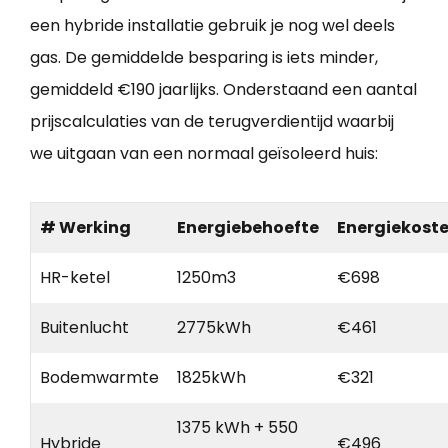
een hybride installatie gebruik je nog wel deels
gas. De gemiddelde besparing is iets minder,
gemiddeld €190 jaarlijks. Onderstaand een aantal
prijscalculaties van de terugverdientijd waarbij
we uitgaan van een normaal geïsoleerd huis:
# Werking
Energiebehoefte
Energiekost
HR-ketel
1250m3
€698
Buitenlucht
2775kWh
€461
Bodemwarmte
1825kWh
€321
1375 kWh + 550
Hybride
€496