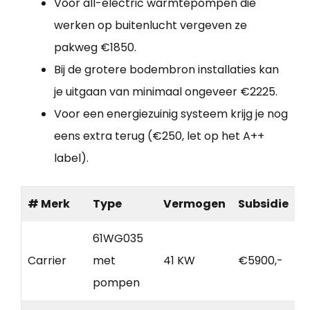
Voor all-electric warmtepompen die
werken op buitenlucht vergeven ze
pakweg €1850.
Bij de grotere bodembron installaties kan
je uitgaan van minimaal ongeveer €2225.
Voor een energiezuinig systeem krijg je nog
eens extra terug (€250, let op het A++
label).
# Merk
Type
Vermogen
Subsidie
61WG035
Carrier
met
41 KW
€5900,-
pompen