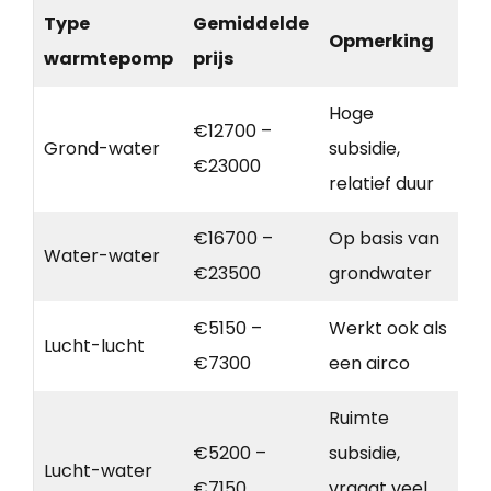
Type
Gemiddelde
Opmerking
warmtepomp
prijs
Hoge
€12700 –
Grond-water
subsidie,
€23000
relatief duur
€16700 –
Op basis van
Water-water
€23500
grondwater
€5150 –
Werkt ook als
Lucht-lucht
€7300
een airco
Ruimte
€5200 –
subsidie,
Lucht-water
€7150
vraagt veel