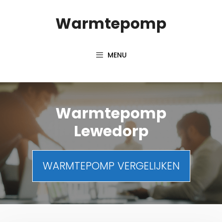
Spring
Warmtepomp
naar
inhoud
MENU
Warmtepomp
Lewedorp
WARMTEPOMP VERGELIJKEN