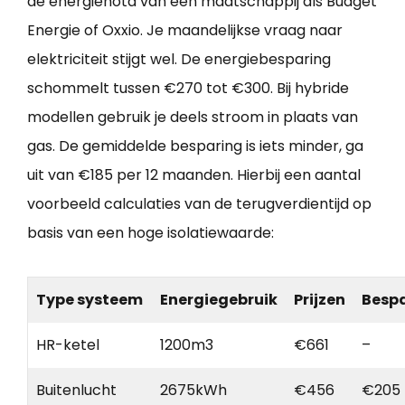
de energienota van een maatschappij als Budget
Energie of Oxxio. Je maandelijkse vraag naar
elektriciteit stijgt wel. De energiebesparing
schommelt tussen €270 tot €300. Bij hybride
modellen gebruik je deels stroom in plaats van
gas. De gemiddelde besparing is iets minder, ga
uit van €185 per 12 maanden. Hierbij een aantal
voorbeeld calculaties van de terugverdientijd op
basis van een hoge isolatiewaarde:
Type systeem
Energiegebruik
Prijzen
Besp
HR-ketel
1200m3
€661
–
Buitenlucht
2675kWh
€456
€205