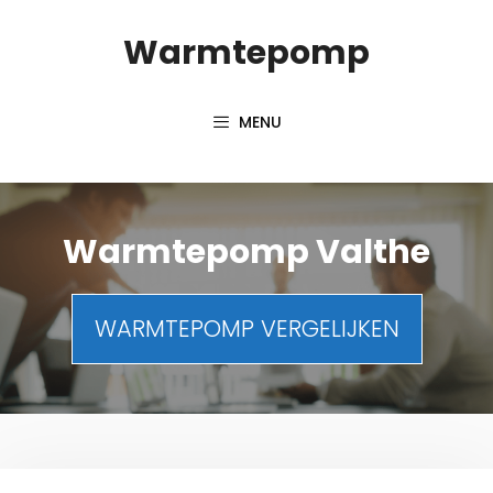
Spring
Warmtepomp
naar
inhoud
MENU
Warmtepomp Valthe
WARMTEPOMP VERGELIJKEN