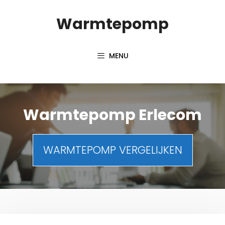
Spring
Warmtepomp
naar
inhoud
MENU
Warmtepomp Erlecom
WARMTEPOMP VERGELIJKEN