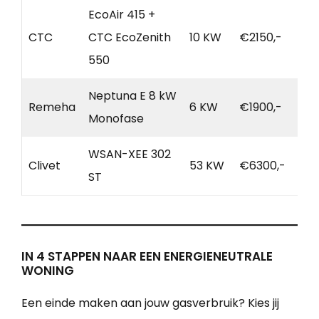
EcoAir 415 +
CTC
CTC EcoZenith
10 KW
€2150,-
550
Neptuna E 8 kW
Remeha
6 KW
€1900,-
Monofase
WSAN-XEE 302
Clivet
53 KW
€6300,-
ST
IN 4 STAPPEN NAAR EEN ENERGIENEUTRALE
WONING
Een einde maken aan jouw gasverbruik? Kies jij