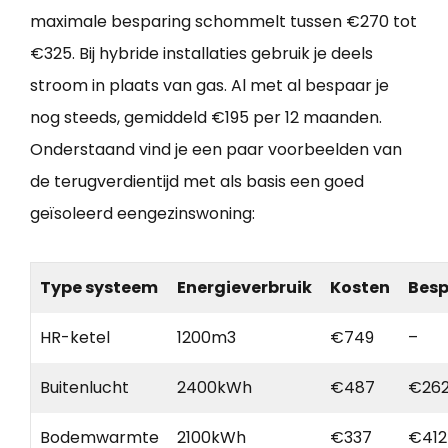
maximale besparing schommelt tussen €270 tot
€325. Bij hybride installaties gebruik je deels
stroom in plaats van gas. Al met al bespaar je
nog steeds, gemiddeld €195 per 12 maanden.
Onderstaand vind je een paar voorbeelden van
de terugverdientijd met als basis een goed
geïsoleerd eengezinswoning:
Type systeem
Energieverbruik
Kosten
Besp
HR-ketel
1200m3
€749
–
Buitenlucht
2400kWh
€487
€26
Bodemwarmte
2100kWh
€337
€412