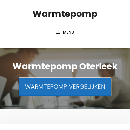
Spring
Warmtepomp
naar
inhoud
MENU
Warmtepomp Oterleek
WARMTEPOMP VERGELIJKEN