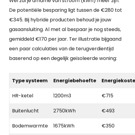
Wel zal je afname van stroom (kWh) meer zijn.
De potentiële besparing ligt tussen de €280 tot
€345. Bij hybride producten behoud je jouw
gasaansluiting. Al met al bespaar je nog steeds,
gemiddeld €170 per jaar. Ter illustratie bijgaand
een paar calculaties van de terugverdientijd
baserend op een degelijk geïsoleerde woning:
Type systeem
Energiebehoefte
Energiekost
HR-ketel
1200m3
€715
Buitenlucht
2750kWh
€493
Bodemwarmte
1675kWh
€350