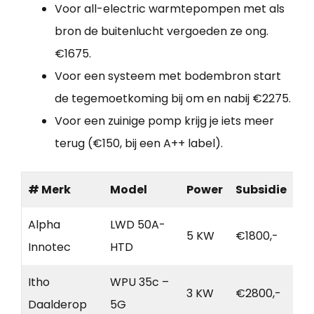
Voor all-electric warmtepompen met als
bron de buitenlucht vergoeden ze ong.
€1675.
Voor een systeem met bodembron start
de tegemoetkoming bij om en nabij €2275.
Voor een zuinige pomp krijg je iets meer
terug (€150, bij een A++ label).
# Merk
Model
Power
Subsidie
Alpha
LWD 50A-
5 KW
€1800,-
Innotec
HTD
Itho
WPU 35c –
3 KW
€2800,-
Daalderop
5G