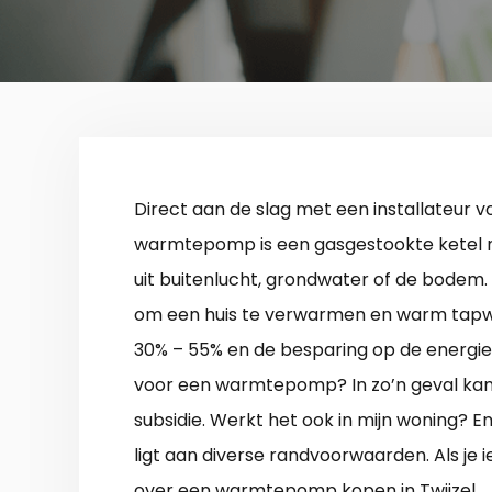
Direct aan de slag met een installateur 
warmtepomp is een gasgestookte ketel n
uit buitenlucht, grondwater of de bodem.
om een huis te verwarmen en warm tapwat
30% – 55% en de besparing op de energien
voor een warmtepomp? In zo’n geval kan 
subsidie. Werkt het ook in mijn woning? En
ligt aan diverse randvoorwaarden. Als je ie
over een warmtepomp kopen in Twijzel.