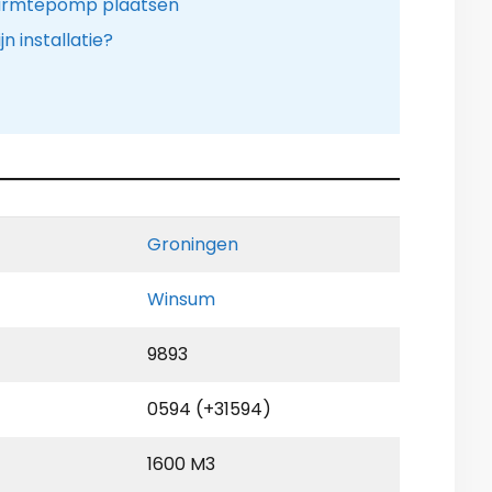
armtepomp plaatsen
n installatie?
Groningen
Winsum
9893
0594 (+31594)
1600 M3