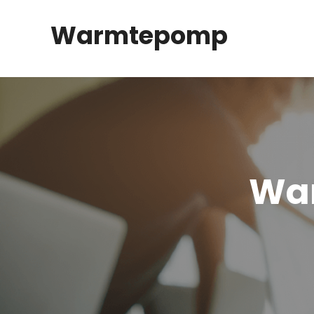
Spring
Warmtepomp
naar
inhoud
Wa