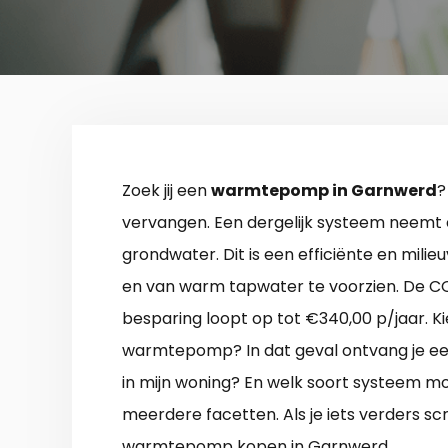
Zoek jij een
warmtepomp in Garnwerd
?
vervangen. Een dergelijk systeem neemt e
grondwater. Dit is een efficiënte en mil
en van warm tapwater te voorzien. De CO
besparing loopt op tot €340,00 p/jaar. Kie
warmtepomp? In dat geval ontvang je een
in mijn woning? En welk soort systeem mo
meerdere facetten. Als je iets verders scro
warmtepomp kopen in Garnwerd.