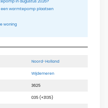
tepomp in augustus 2026?
t. een warmtepomp plaatsen
le woning
Noord-Holland
Wijdemeren
3625
035 (+3135)