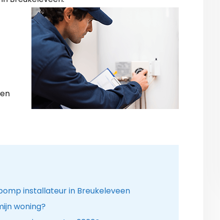
zen
omp installateur in Breukeleveen
ijn woning?