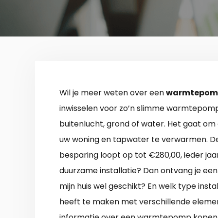
Wil je meer weten over een
warmtepomp
inwisselen voor zo’n slimme warmtepomp.
buitenlucht, grond of water. Het gaat o
uw woning en tapwater te verwarmen. De
besparing loopt op tot €280,00, ieder jaar
duurzame installatie? Dan ontvang je een 
mijn huis wel geschikt? En welk type insta
heeft te maken met verschillende element
informatie over een warmtepomp kopen 