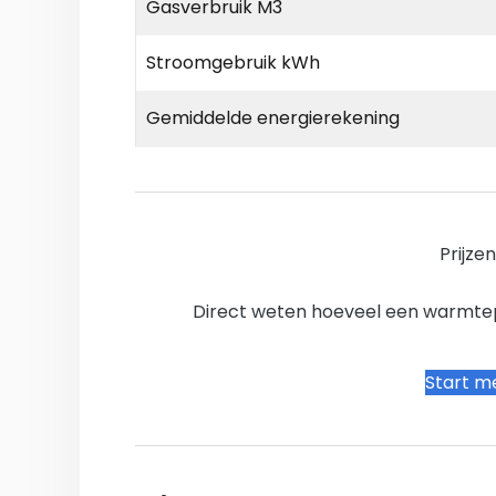
Gasverbruik M3
Stroomgebruik kWh
Gemiddelde energierekening
Prijze
Direct weten hoeveel een warmtepo
Start me