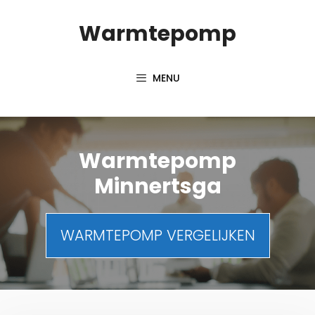
Spring
Warmtepomp
naar
inhoud
MENU
Warmtepomp
Minnertsga
WARMTEPOMP VERGELIJKEN