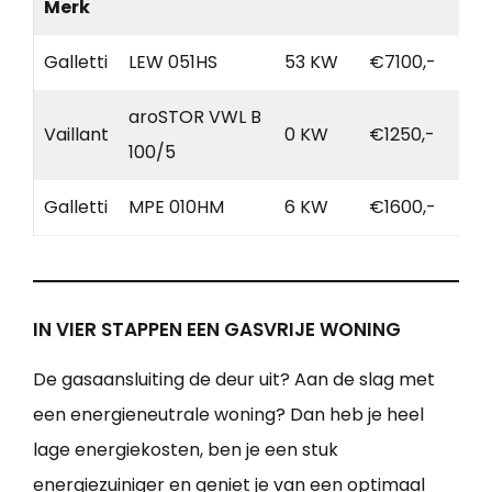
Merk
Galletti
LEW 051HS
53 KW
€7100,-
aroSTOR VWL B
Vaillant
0 KW
€1250,-
100/5
Galletti
MPE 010HM
6 KW
€1600,-
IN VIER STAPPEN EEN GASVRIJE WONING
De gasaansluiting de deur uit? Aan de slag met
een energieneutrale woning? Dan heb je heel
lage energiekosten, ben je een stuk
energiezuiniger en geniet je van een optimaal